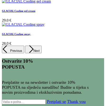
GLACIAL Cooling gel cream
29.0 €
GLACIAL Cooling spray
28.0 €
Previous
Next
Ostvarite 10%
POPUSTA
Pretplatite se na newsletter i ostvarite 10%
POPUSTA na sljedeću narudžbu! Budite u tijeku s
novim proizvodima i ekskluzivnim ponudama.
Pretplati se
Thank you