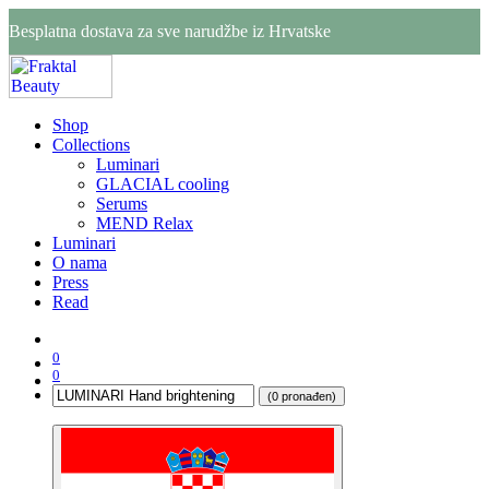
Besplatna dostava za sve narudžbe iz Hrvatske
Shop
Collections
Luminari
GLACIAL cooling
Serums
MEND Relax
Luminari
O nama
Press
Read
0
0
(0 pronađen)