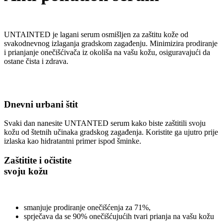
UNTAINTED je lagani serum osmišljen za zaštitu kože od
svakodnevnog izlaganja gradskom zagađenju. Minimizira prodiranje
i prianjanje onečišćivača iz okoliša na vašu kožu, osiguravajući da
ostane čista i zdrava.
Dnevni urbani štit
Svaki dan nanesite UNTANTED serum kako biste zaštitili svoju
kožu od štetnih učinaka gradskog zagađenja. Koristite ga ujutro prije
izlaska kao hidratantni primer ispod šminke.
Zaštitite i očistite
svoju kožu​
smanjuje prodiranje onečišćenja za 71%,
sprječava da se 90% onečišćujućih tvari prianja na vašu kožu