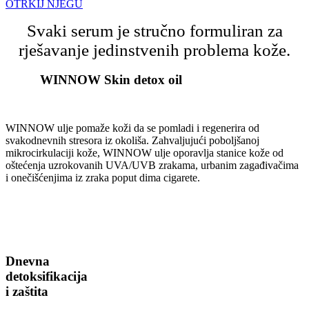
OTRKIJ NJEGU
Svaki serum je stručno formuliran za
rješavanje jedinstvenih problema kože.
WINNOW Skin detox oil​
WINNOW ulje pomaže koži da se pomladi i regenerira od
svakodnevnih stresora iz okoliša. Zahvaljujući poboljšanoj
mikrocirkulaciji kože, WINNOW ulje oporavlja stanice kože od
oštećenja uzrokovanih UVA/UVB zrakama, urbanim zagađivačima
i onečišćenjima iz zraka poput dima cigarete.
Dnevna
detoksifikacija
i zaštita​