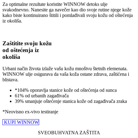
Za optimalne rezultate koristite WINNOW detoks ulje
svakodnevno. Nanesite ga navečer kao dio svoje rutine njege kože
kako biste kontinuirano štitili i pomlađivali svoju kožu od oštećenja
iz okoliša.
Zaštitite svoju kožu
od oštećenja iz
okoliša​
Urbani način života izlaže vašu kožu mnoštvu štetnih elemenata.
WINNOW ulje osigurava da vaša koža ostane zdrava, zaštićena i
blistava.
*104% oporavlja stanice kože od oštećenja od sunca
61% od urbanih zagađivača
39% smanjuje oštećenje stanica kože od zagađivača zraka
*Neovisno ex-vivo testiranje
KUPI WINNOW
SVEOBUHVATNA ZAŠTITA