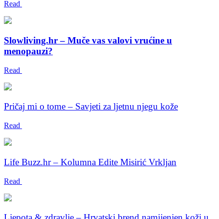
Read
Slowliving.hr – Muče vas valovi vrućine u
menopauzi?
Read
Pričaj mi o tome – Savjeti za ljetnu njegu kože
Read
Life Buzz.hr – Kolumna Edite Misirić Vrkljan
Read
Ljepota & zdravlje – Hrvatski brend namijenjen koži u