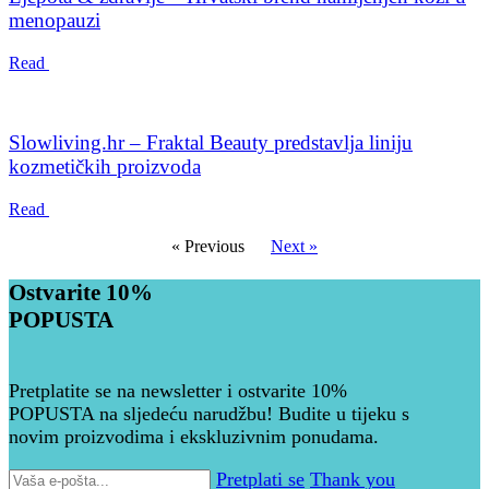
menopauzi
Read
Slowliving.hr – Fraktal Beauty predstavlja liniju
kozmetičkih proizvoda
Read
« Previous
Next »
Ostvarite 10%
POPUSTA
Pretplatite se na newsletter i ostvarite 10%
POPUSTA na sljedeću narudžbu! Budite u tijeku s
novim proizvodima i ekskluzivnim ponudama.
Pretplati se
Thank you