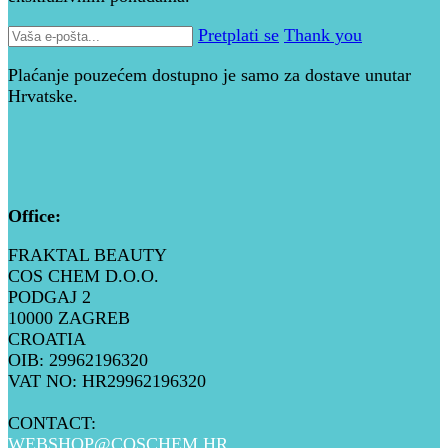
Pretplati se
Thank you
Plaćanje pouzećem dostupno je samo za dostave unutar
Hrvatske.
Office:
FRAKTAL BEAUTY
COS CHEM D.O.O.
PODGAJ 2
10000 ZAGREB
CROATIA
OIB: 29962196320
VAT NO: HR29962196320
CONTACT:
WEBSHOP@COSCHEM.HR