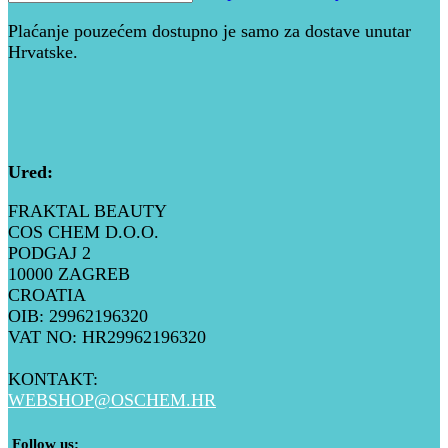
Plaćanje pouzećem dostupno je samo za dostave unutar
Hrvatske.
Ured
:
FRAKTAL BEAUTY
COS CHEM D.O.O.
PODGAJ 2
10000 ZAGREB
CROATIA
OIB: 29962196320
VAT NO: HR29962196320
KONTAKT:
WEBSHOP@
OSCHEM.HR
​ Follow us: