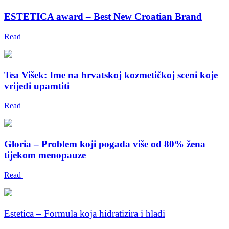
ESTETICA award – Best New Croatian Brand
Read
Tea Višek: Ime na hrvatskoj kozmetičkoj sceni koje
vrijedi upamtiti
Read
Gloria – Problem koji pogađa više od 80% žena
tijekom menopauze
Read
Estetica – Formula koja hidratizira i hladi