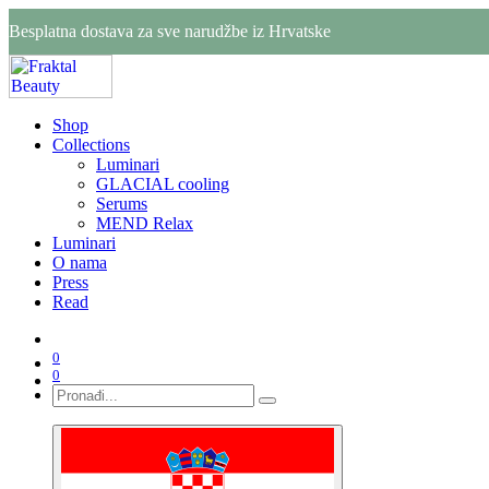
Besplatna dostava za sve narudžbe iz Hrvatske
Shop
Collections
Luminari
GLACIAL cooling
Serums
MEND Relax
Luminari
O nama
Press
Read
0
0