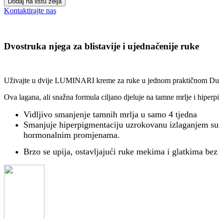
Dodaj na listu želja
Kontaktirajte nas
Dvostruka njega za blistavije i ujednačenije ruke
Uživajte u dvije LUMINARI kreme za ruke u jednom praktičnom Duo 
Ova lagana, ali snažna formula ciljano djeluje na tamne mrlje i hip
Vidljivo smanjenje tamnih mrlja u samo 4 tjedna
Smanjuje hiperpigmentaciju uzrokovanu izlaganjem su
hormonalnim promjenama.
Brzo se upija, ostavljajući ruke mekima i glatkima be