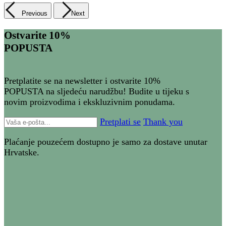
Previous
Next
Ostvarite 10%
POPUSTA
Pretplatite se na newsletter i ostvarite 10%
POPUSTA na sljedeću narudžbu! Budite u tijeku s
novim proizvodima i ekskluzivnim ponudama.
Pretplati se
Thank you
Plaćanje pouzećem dostupno je samo za dostave unutar
Hrvatske.