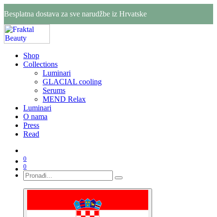
Besplatna dostava za sve narudžbe iz Hrvatske
Shop
Collections
Luminari
GLACIAL cooling
Serums
MEND Relax
Luminari
O nama
Press
Read
0
0